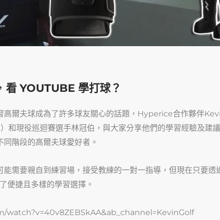
，
看 YOUTUBE 學打球？
夫球成為了許多球友關心的話題，Hyperice合作夥伴KevinG
chael）和現役巡迴賽選手林冠伯，與大家分享他們的學習經驗及
不同階段的高爾夫球愛好者。
可能需要親自到練習場，接受教練的一對一指導，但現在只要透
供了便捷且多樣的學習選擇。
/watch?v=40v8ZEBSkAA&ab_channel=KevinGolf