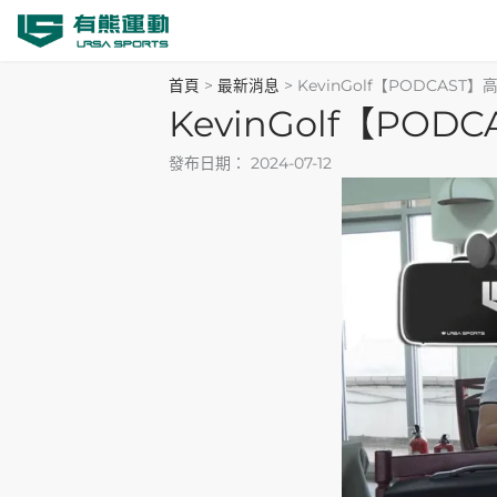
跳
至
主
首頁
>
最新消息
>
KevinGolf【PODCA
要
KevinGolf【P
內
發布日期：
2024-07-12
容