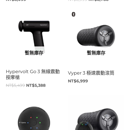
原
目
始
前
價
價
格：
格：
NT$5,499。
NT$5,388。
暫無庫存
暫無庫存
Hypervolt Go 3 無線震動
Vyper 3 極速震動滾筒
按摩槍
NT$
6,999
NT$
5,499
NT$
5,388
原
目
始
前
價
價
格：
格：
NT$3,499。
NT$3,199。