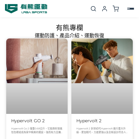
跳
至
主
有熊專欄
要
運動防護、產品介紹、運動恢復
內
容
Hypervolt GO 2
Hypervolt 2
Hypervolt Go 2 僅重0.68公斤，它能剛好放進
Hypervolt 2 針對初代Hypervolt 進行重大升
包包裡或成為家中精美的擺設。強而有力且攜
級 – 更加輕巧、力道更強以及全新設計符合人
帶方便，搭載QuietGlide®專利靜
體工學的握柄，三段速和Quiet