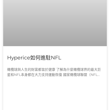
Hyperice如何進駐NFL
橄欖球與人生的財富都皆於健康 了解為什麼橄欖球界的最大巨
星和NFL本身都在大力支持運動恢復 國家橄欖球聯盟（NFL）
是一個成立已有82年歷史