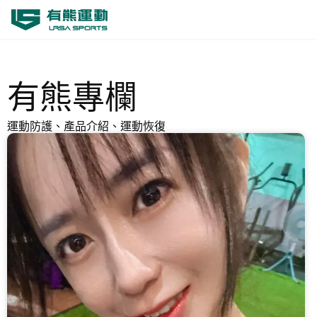
跳
至
主
要
有熊專欄
內
容
運動防護、產品介紹、運動恢復