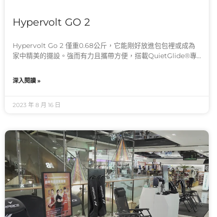
Hypervolt GO 2
Hypervolt Go 2 僅重0.68公斤，它能剛好放進包包裡或成為
家中精美的擺設。強而有力且攜帶方便，搭載QuietGlide®專
利靜
深入閱讀 »
2023 年 8 月 16 日