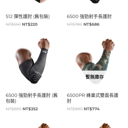
512 彈性護肘 (舊包裝)
6500 強勁射手長護肘
NT$
550
NT$
220
NT$
780
NT$
686
原
目
原
目
始
前
始
前
價
價
價
價
格：
格：
格：
格：
NT$880。
NT$352。
NT$880。
NT$774。
暫無庫存
6500 強勁射手長護肘 (舊
6500PR 蜂巢式雙面長護
包裝)
肘
NT$
880
NT$
352
NT$
880
NT$
774
原
目
原
目
始
前
始
前