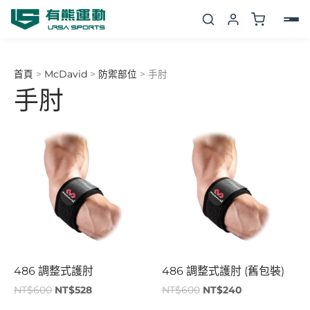
跳
至
主
要
首頁
>
McDavid
>
防禦部位
>
手肘
內
手肘
容
原
目
原
目
始
前
始
前
價
價
價
價
格：
格：
格：
格：
NT$600。
NT$528。
NT$600。
NT$240。
486 調整式護肘
486 調整式護肘 (舊包裝)
NT$
600
NT$
528
NT$
600
NT$
240