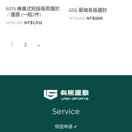
6515 蜂巢式短版兩用護肘
656 壓縮長版護肘
／護膝 (一組2件)
NT$
680
NT$
598
NT$
1,150
NT$
1,012
1
2
→
Service
保固申請 ✔