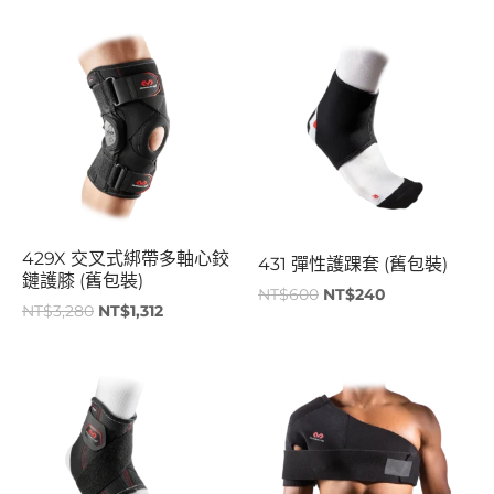
原
目
原
目
始
前
始
前
價
價
價
價
格：
格：
格：
格：
NT$3,280。
NT$1,312。
NT$600。
NT$240。
429X 交叉式綁帶多軸心鉸
431 彈性護踝套 (舊包裝)
鏈護膝 (舊包裝)
NT$
600
NT$
240
NT$
3,280
NT$
1,312
原
目
原
目
始
前
始
前
價
價
價
價
格：
格：
格：
格：
NT$880。
NT$352。
NT$2,980。
NT$1,192。