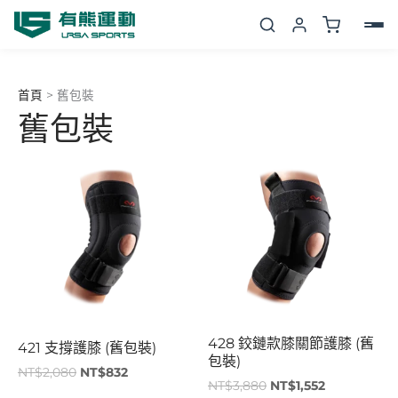
跳
至
主
要
首頁
>
舊包裝
內
舊包裝
容
原
目
原
目
始
前
始
前
價
價
價
價
格：
格：
格：
格：
NT$2,080。
NT$832。
NT$3,880。
NT$1,552。
428 鉸鏈款膝關節護膝 (舊
421 支撐護膝 (舊包裝)
包裝)
NT$
2,080
NT$
832
NT$
3,880
NT$
1,552