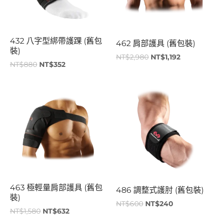
432 八字型綁帶護踝 (舊包
462 肩部護具 (舊包裝)
裝)
NT$
2,980
NT$
1,192
NT$
880
NT$
352
原
目
原
目
始
前
始
前
價
價
價
價
格：
格：
格：
格：
NT$1,580。
NT$632。
NT$600。
NT$240。
463 極輕量肩部護具 (舊包
486 調整式護肘 (舊包裝)
裝)
NT$
600
NT$
240
NT$
1,580
NT$
632