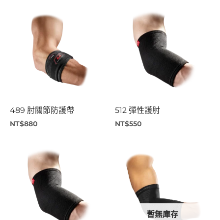
489 肘關節防護帶
512 彈性護肘
NT$
880
NT$
550
原
目
始
前
價
價
格：
格：
NT$550。
NT$220。
暫無庫存