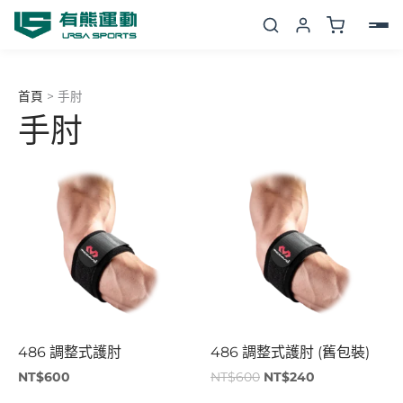
跳
至
主
要
首頁
>
手肘
內
手肘
容
原
目
始
前
價
價
格：
格：
NT$600。
NT$240。
486 調整式護肘
486 調整式護肘 (舊包裝)
NT$
600
NT$
600
NT$
240