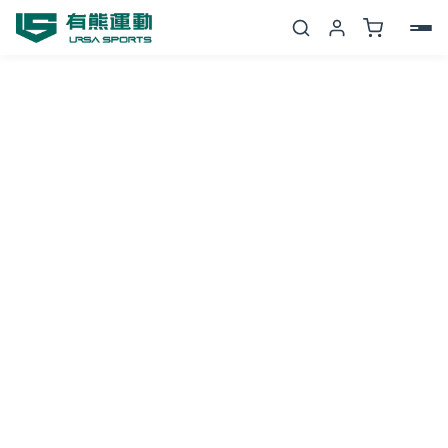
跳
至
主
要
內
8834
價
容
爆
格
發
機
範
能
圍：
壓
力
NT$712
襪
到
(一
組
NT$1,780
2