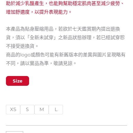
助於減少乳酸產生，也能夠幫助穩定肌肉甚至減少疲勞、
增加舒適度，以提升表現能力。
本產品為貼身壓縮用品，若欲於七天鑑賞期內提出退換
貨，須以「全新未試穿」之新品狀態辦理，若已經試穿恕
不接受退換貨。
商品的logo或顏色可能有新舊版本的差異與圖片呈現略有
不同，請以實品為準，敬請見諒。
Size
站立並測量小腿肚一圈(小腿肌肉最豐滿的環繞尺寸)。 如
XS
S
M
L
要購買一雙，取左右兩隻小腿圍的平均值。