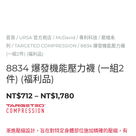
件)
(福
利
品)
數
首頁
/
URSA 官方商店
/
McDavid
/
專利科技
/
壓縮系
量
列
/
TARGETED COMPRESSION
/ 8834 爆發機能壓力襪
(一組2件) (福利品)
8834 爆發機能壓力襪 (一組2
件) (福利品)
NT$
712
–
NT$
1,780
漸進壓縮設計，旨在對特定身體部位施加精確的壓縮，有