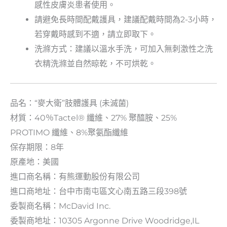
感性皮膚炎患者使用。
請避免長時間配戴護具，建議配戴時間為2-3小時，
若穿戴時感到不適，請立即取下。
洗滌方式：建議以溫水手洗，可加入無刺激性之洗
衣精洗滌並自然晾乾，不可烘乾。
品名：“麥大衛”肢體護具 (未滅菌)
材質：40％Tactel® 纖維、27% 聚醯胺、25%
PROTIMO 纖維、8%聚氨酯纖維
保存期限：8年
原產地：美國
進口商名稱：有熊運動股份有限公司
進口商地址：台中市南屯區文心南五路三段398號
委製商名稱：McDavid Inc.
委製商地址：10305 Argonne Drive Woodridge,IL