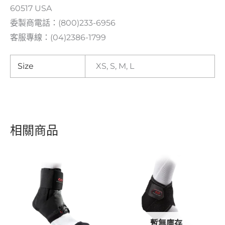
60517 USA
委製商電話：(800)233-6956
客服專線：(04)2386-1799
Size
XS, S, M, L
相關商品
原
目
原
目
始
前
始
前
價
價
價
價
格：
格：
格：
格：
NT$1,580。
NT$1,390。
NT$880。
NT$774。
暫無庫存