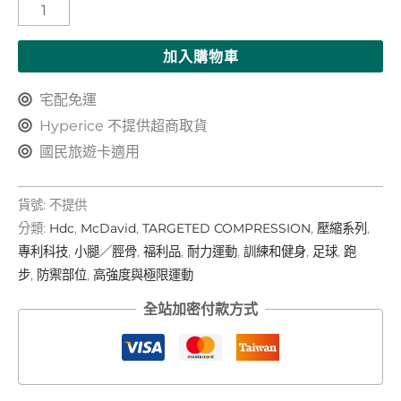
加入購物車
宅配免運
Hyperice 不提供超商取貨
尺寸
公分 (cm)
英吋 (in)
國民旅遊卡適用
XS
31.8 – 33
12.5 – 13
S
33 – 35.6
13 – 14
貨號:
不提供
分類:
Hdc
,
McDavid
,
TARGETED COMPRESSION
,
壓縮系列
,
M
38.1 – 40.6
15 – 16
專利科技
,
小腿／脛骨
,
福利品
,
耐力運動
,
訓練和健身
,
足球
,
跑
L
40.6 – 43.2
16 – 17
步
,
防禦部位
,
高強度與極限運動
全站加密付款方式