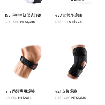
195 極輕量綁帶式護踝
430 環繞型護踝
NT$
1,580
NT$
1,390
NT$
880
NT$
774
原
目
原
目
始
前
始
前
價
價
價
價
格：
格：
格：
格：
NT$550。
NT$484。
NT$2,080。
NT$1,830。
414 跳躍專用護膝
421 支撐護膝
NT$
550
NT$
484
NT$
2,080
NT$
1,830