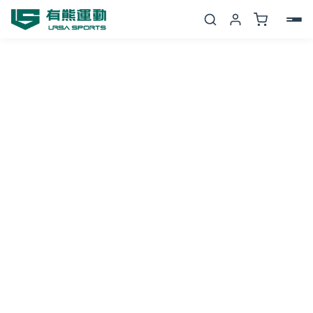
跳
至
主
要
內
(舊
容
換
新
限
定)
Hypervolt
Go
2
無
線
震