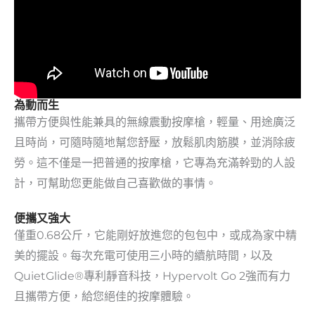
為動而生
攜帶方便與性能兼具的無線震動按摩槍，輕量、用途廣泛
且時尚，可隨時隨地幫您舒壓，放鬆肌肉筋膜，並消除疲
勞。這不僅是一把普通的按摩槍，它專為充滿幹勁的人設
計，可幫助您更能做自己喜歡做的事情。
便攜又強大
僅重0.68公斤，它能剛好放進您的包包中，或成為家中精
美的擺設。每次充電可使用三小時的續航時間，以及
QuietGlide®專利靜音科技，Hypervolt Go 2強而有力
且攜帶方便，給您絕佳的按摩體驗。