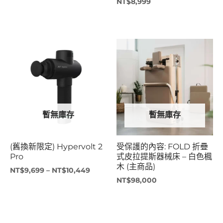
NT$
8,999
價
格
範
圍：
NT$9,699
到
NT$10,449
暫無庫存
暫無庫存
(舊換新限定) Hypervolt 2
受保護的內容: FOLD 折疊
Pro
式皮拉提斯器械床 – 白色楓
木 (主商品)
NT$
9,699
–
NT$
10,449
NT$
98,000