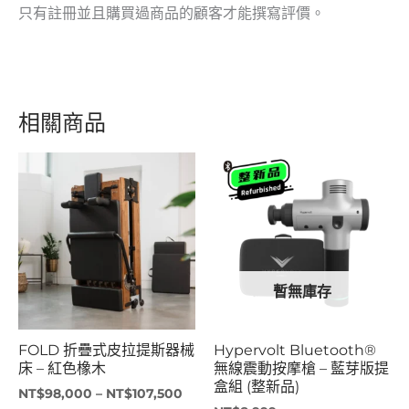
只有註冊並且購買過商品的顧客才能撰寫評價。
相關商品
價
格
範
圍：
NT$98,000
到
NT$107,500
暫無庫存
FOLD 折疊式皮拉提斯器械
Hypervolt Bluetooth®
床 – 紅色橡木
無線震動按摩槍 – 藍芽版提
盒組 (整新品)
NT$
98,000
–
NT$
107,500