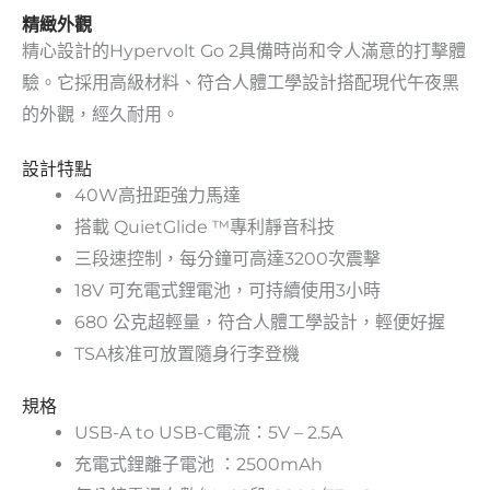
精緻外觀
精心設計的Hypervolt Go 2具備時尚和令人滿意的打擊體
驗。它採用高級材料、符合人體工學設計搭配現代午夜黑
的外觀，經久耐用。
設計特點
40W高扭距強力馬達
搭載 QuietGlide ™專利靜音科技
三段速控制，每分鐘可高達3200次震擊
18V 可充電式鋰電池，可持續使用3小時
680 公克超輕量，符合人體工學設計，輕便好握
TSA核准可放置隨身行李登機
規格
USB-A to USB-C電流：5V – 2.5A
充電式鋰離子電池 ：2500mAh