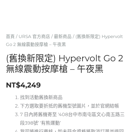
動
按
摩
槍
-
首頁
/
URSA 官方商店
/
最新商品
/ (舊換新限定) Hypervolt
午
Go 2 無線震動按摩槍 – 午夜黑
夜
(舊換新限定) Hypervolt Go 2
黑
無線震動按摩槍 – 午夜黑
數
量
NT$
4,249
找到活動舊換新商品
下方選取要折抵的舊機型號圖片，並於官網結帳
7 日內將舊機寄至 ‘408台中市南屯區文心南五路三
段398號’ ‘有熊運動’
我司將進行審核，如未符合資格將取消訂單並退回