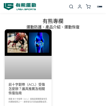
跳
至
主
有熊專欄
要
運動防護、產品介紹、運動恢復
內
容
前十字韌帶（ACL）受傷
怎麼辦？護具推薦及相關
恢復指南
摘要 前十字韌帶（ACL）損傷是膝關節最常見
的運動傷害之一，通常發生於高強度運動或突
然改變方向的情境下。本篇文章將深入探討