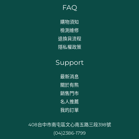
FAQ
購物須知
檢測維修
退換貨流程​
隱私權政策
Support
最新消息
關於有熊
銷售門市
名人推薦
我的訂單
408台中市南屯區文心南五路三段398號
(04)2386-1799