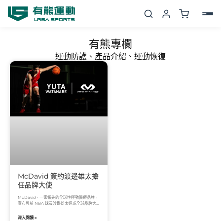
跳
至
主
有熊專欄
要
運動防護、產品介紹、運動恢復
內
容
McDavid 簽約渡邊雄太擔
任品牌大使
McDavid，一家領先的全球性運動醫療品牌，
宣布與前 NBA 球員渡邊雄太達成全球品牌大
使協議。渡邊雄太目前效力於 B.League 的千
深入閱讀 »