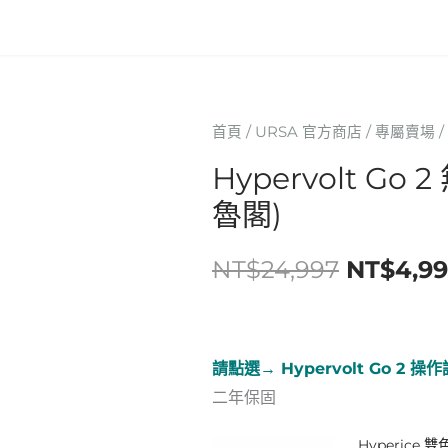
首頁
/
URSA 官方商店
/
專屬賣場
/
原
Hypervolt Go
始
魯閣)
價
NT$
24,997
NT$
4,9
格：
NT$24,
請點選→ Hypervolt Go 2 操
二年保固
Hyperice