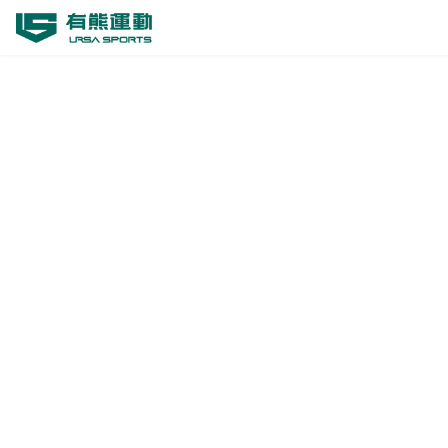
跳
至
主
要
內
容