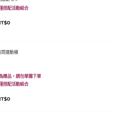
原
目
僅搭配活動組合
始
前
價
價
NT$
0
格：
格：
T$9,999。
NT$0。
 中高筒運動襪
原
目
始
前
價
價
為贈品，請勿單獨下單
格：
格：
僅搭配活動組合
T$9,999。
NT$0。
NT$
0