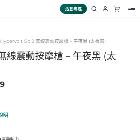
活動專區
 Hypervolt Go 2 無線震動按摩槍 – 午夜黑 (太魯閣)
目
 2 無線震動按摩槍 – 午夜黑 (太
前
價
99
格：
997。
NT$4,999。
作說明
 雙色運動毛巾